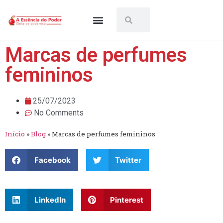
Os melhores
Perfumes árabes
Mais vendidos
Marcas de perfumes
femininos
25/07/2023
No Comments
Início
»
Blog
»
Marcas de perfumes femininos
Facebook
Twitter
LinkedIn
Pinterest